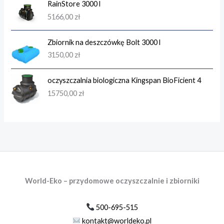
RainStore 3000 l
5166,00
zł
Zbiornik na deszczówkę Bolt 3000 l
3150,00
zł
oczyszczalnia biologiczna Kingspan BioFicient 4
15750,00
zł
World-Eko – przydomowe oczyszczalnie i zbiorniki
500-695-515
kontakt@worldeko.pl