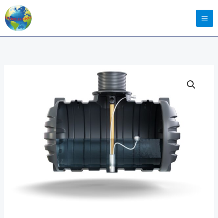
ilość
Zbiornik
na
deszczówkę
10000
litrów
Kingspan
RainStore