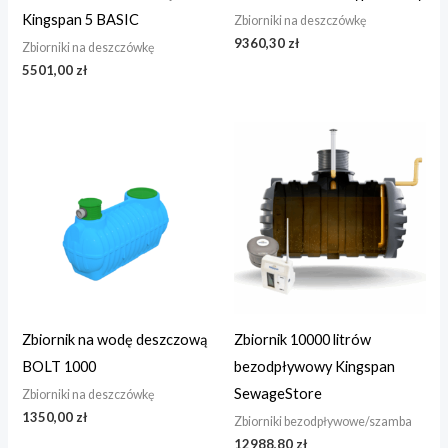
Kingspan 5 BASIC
Zbiorniki na deszczówkę
9360,30
zł
Zbiorniki na deszczówkę
5501,00
zł
Zbiornik na wodę deszczową
Zbiornik 10000 litrów
BOLT 1000
bezodpływowy Kingspan
SewageStore
Zbiorniki na deszczówkę
1350,00
zł
Zbiorniki bezodpływowe/szamba
12988,80
zł