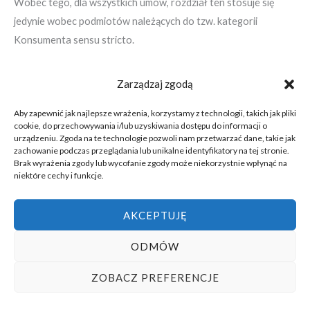
Wobec tego, dla wszystkich umów, rozdział ten stosuje się
jedynie wobec podmiotów należących do tzw. kategorii
Konsumenta sensu stricto.
Zarządzaj zgodą
9. OCHRONA DANYCH OSOBOWYCH
Aby zapewnić jak najlepsze wrażenia, korzystamy z technologii, takich jak pliki
cookie, do przechowywania i/lub uzyskiwania dostępu do informacji o
urządzeniu. Zgoda na te technologie pozwoli nam przetwarzać dane, takie jak
1. Klient, składając zamówienia, wyraża zgodę na
zachowanie podczas przeglądania lub unikalne identyfikatory na tej stronie.
Brak wyrażenia zgody lub wycofanie zgody może niekorzystnie wpłynąć na
przetwarzanie, podanych przez niego, danych osobowych,
niektóre cechy i funkcje.
w celu realizacji i obsługi zamówienia, przez Sprzedawcę, który
jest jednocześnie administratorem danych osobowych,
AKCEPTUJĘ
w rozumieniu art. 7 Rozporządzenia Parlamentu Europejskiego
i Rady (UE) 2016/679 z dnia 27 kwietnia 2016 r. w sprawie
ODMÓW
ochrony osób fizycznych w związku z przetwarzaniem danych
ZOBACZ PREFERENCJE
osobowych i w sprawie swobodnego przepływu takich danych
oraz uchylenia dyrektywy 95/46/WE (ogólne rozporządzenie