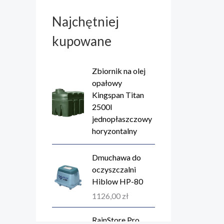
Najchętniej
kupowane
Zbiornik na olej
opałowy
Kingspan Titan
2500l
jednopłaszczowy
horyzontalny
Dmuchawa do
oczyszczalni
Hiblow HP-80
1126,00
zł
RainStore Pro