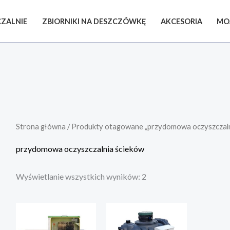
ZALNIE
ZBIORNIKI NA DESZCZÓWKĘ
AKCESORIA
MO
Posortowane
według
popularności
Strona główna
/ Produkty otagowane „przydomowa oczyszczaln
przydomowa oczyszczalnia ścieków
Wyświetlanie wszystkich wyników: 2