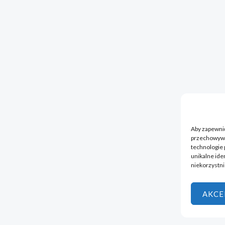
Aby zapewnić 
przechowywan
technologie 
unikalne ide
niekorzystni
AKCE