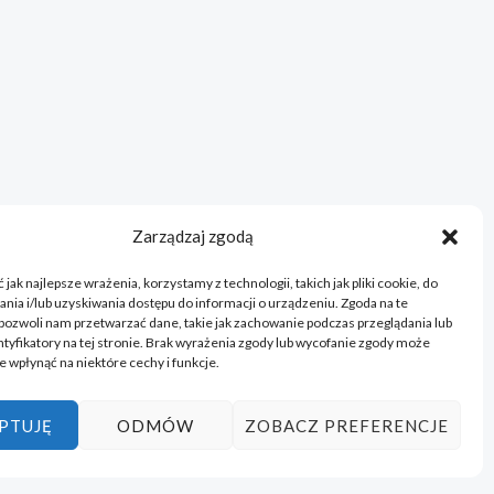
Zarządzaj zgodą
jak najlepsze wrażenia, korzystamy z technologii, takich jak pliki cookie, do
ia i/lub uzyskiwania dostępu do informacji o urządzeniu. Zgoda na te
pozwoli nam przetwarzać dane, takie jak zachowanie podczas przeglądania lub
ntyfikatory na tej stronie. Brak wyrażenia zgody lub wycofanie zgody może
e wpłynąć na niektóre cechy i funkcje.
PTUJĘ
ODMÓW
ZOBACZ PREFERENCJE