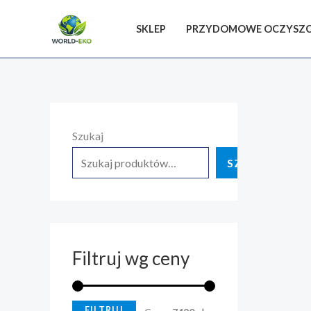
SKLEP
PRZYDOMOWE OCZYSZC
C
C
Szukaj
e
e
n
n
SZUKAJ
a
a
m
m
i
a
n
k
Filtruj wg ceny
.
s
.
FILTRUJ