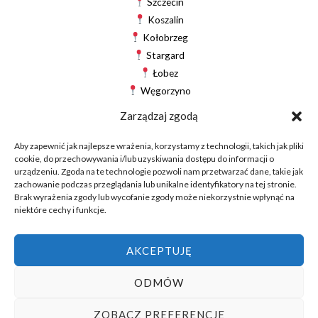
Szczecin
Koszalin
Kołobrzeg
Stargard
Łobez
Węgorzyno
Drawsko Pomorskie
Zarządzaj zgodą
Gryfice
Świdwin
Aby zapewnić jak najlepsze wrażenia, korzystamy z technologii, takich jak pliki
cookie, do przechowywania i/lub uzyskiwania dostępu do informacji o
Białogard
urządzeniu. Zgoda na te technologie pozwoli nam przetwarzać dane, takie jak
zachowanie podczas przeglądania lub unikalne identyfikatory na tej stronie.
Brak wyrażenia zgody lub wycofanie zgody może niekorzystnie wpłynąć na
niektóre cechy i funkcje.
© 2025 World-Eko — Czyściej, taniej, prościej
AKCEPTUJĘ
ODMÓW
ZOBACZ PREFERENCJE