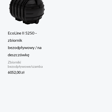
EcoLine II 5250 –
zbiornik
bezodpływowy / na
deszczówkę
Zbiorniki
bezodpływowe/szamba
6052,00
zł