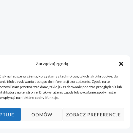
Zarządzaj zgodą
jak najlepsze wrażenia, korzystamy z technologii, takich jak pliki cookie, do
ia i/lub uzyskiwania dostępu do informacji o urządzeniu. Zgoda na te
pozwoli nam przetwarzać dane, takie jak zachowanie podczas przeglądania lub
ntyfikatory na tej stronie. Brak wyrażenia zgody lub wycofanie zgody może
e wpłynąć na niektóre cechy i funkcje.
PTUJĘ
ODMÓW
ZOBACZ PREFERENCJE