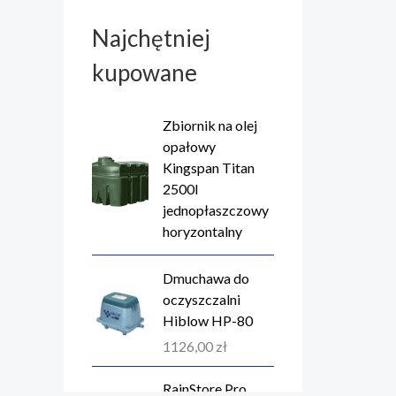
Najchętniej
kupowane
Zbiornik na olej
opałowy
Kingspan Titan
2500l
jednopłaszczowy
horyzontalny
Dmuchawa do
oczyszczalni
Hiblow HP-80
1126,00
zł
RainStore Pro