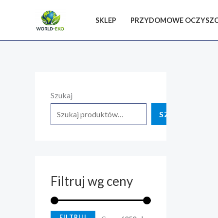
SKLEP
PRZYDOMOWE OCZYSZC
C
C
Szukaj
e
e
n
n
SZUKAJ
a
a
m
m
i
a
n
k
Filtruj wg ceny
.
s
.
FILTRUJ