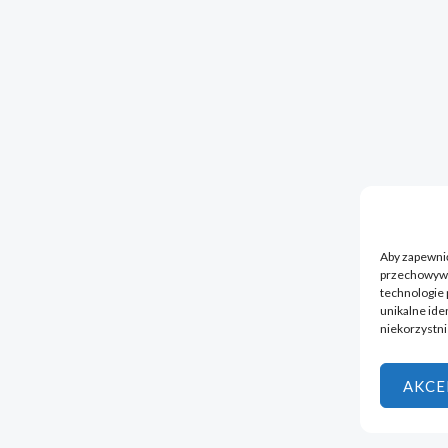
Aby zapewnić 
przechowywan
technologie 
unikalne ide
niekorzystni
AKCE