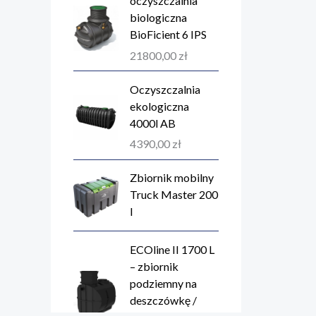
oczyszczalnia
biologiczna
BioFicient 6 IPS
21800,00
zł
Oczyszczalnia
ekologiczna
4000l AB
4390,00
zł
Zbiornik mobilny
Truck Master 200
l
ECOline II 1700 L
– zbiornik
podziemny na
deszczówkę /