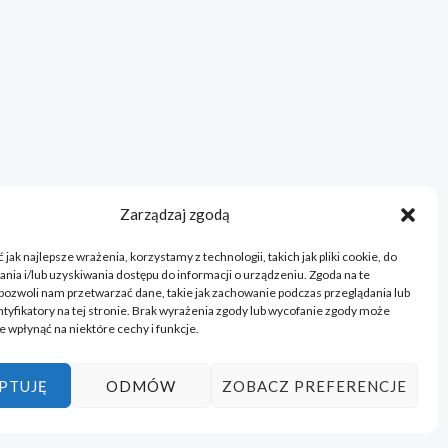
Zarządzaj zgodą
jak najlepsze wrażenia, korzystamy z technologii, takich jak pliki cookie, do
ia i/lub uzyskiwania dostępu do informacji o urządzeniu. Zgoda na te
pozwoli nam przetwarzać dane, takie jak zachowanie podczas przeglądania lub
ntyfikatory na tej stronie. Brak wyrażenia zgody lub wycofanie zgody może
e wpłynąć na niektóre cechy i funkcje.
PTUJĘ
ODMÓW
ZOBACZ PREFERENCJE