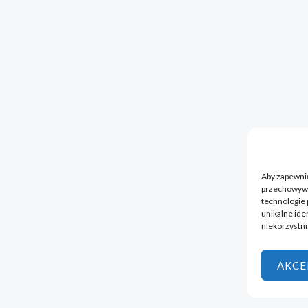
Aby zapewnić 
przechowywan
technologie 
unikalne ide
niekorzystni
AKCE