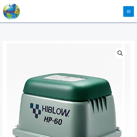
ilość
Dmuchawa
Hiblow
HP-
60