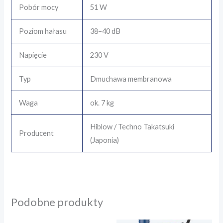
Pobór mocy
51 W
Poziom hałasu
38–40 dB
Napięcie
230 V
Typ
Dmuchawa membranowa
Waga
ok. 7 kg
Hiblow / Techno Takatsuki
Producent
(Japonia)
Podobne produkty