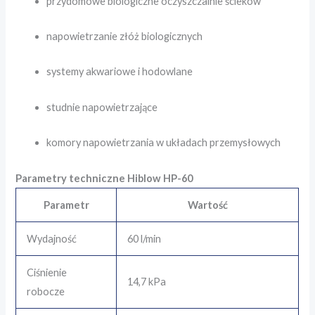
przydomowe biologiczne oczyszczalnie ścieków
napowietrzanie złóż biologicznych
systemy akwariowe i hodowlane
studnie napowietrzające
komory napowietrzania w układach przemysłowych
Parametry techniczne Hiblow HP-60
Parametr
Wartość
Wydajność
60 l/min
Ciśnienie
14,7 kPa
robocze