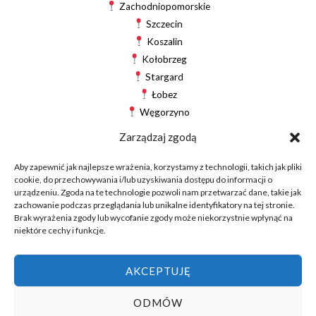
Zachodniopomorskie
Szczecin
Koszalin
Kołobrzeg
Stargard
Łobez
Węgorzyno
Drawsko Pomorskie
Zarządzaj zgodą
Gryfice
Świdwin
Aby zapewnić jak najlepsze wrażenia, korzystamy z technologii, takich jak pliki
cookie, do przechowywania i/lub uzyskiwania dostępu do informacji o
Białogard
urządzeniu. Zgoda na te technologie pozwoli nam przetwarzać dane, takie jak
zachowanie podczas przeglądania lub unikalne identyfikatory na tej stronie.
Brak wyrażenia zgody lub wycofanie zgody może niekorzystnie wpłynąć na
niektóre cechy i funkcje.
© 2025 World-Eko — Czyściej, taniej, prościej
AKCEPTUJĘ
ODMÓW